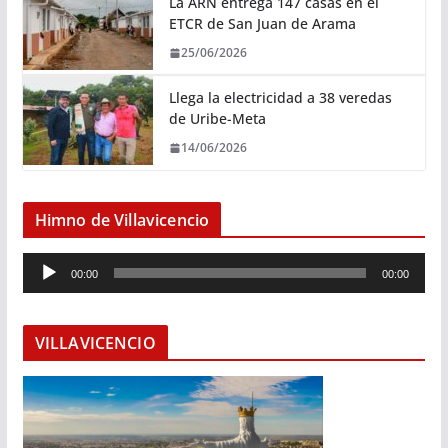
La ARN entrega 147 casas en el
ETCR de San Juan de Arama
25/06/2026
Llega la electricidad a 38 veredas
de Uribe-Meta
14/06/2026
Himno de Villavicencio
R
00:00
00:00
e
p
r
VILLAVICENCIO
o
d
u
c