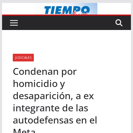
Saltar
al
contenido
JUDICIALES
Condenan por
homicidio y
desaparición, a ex
integrante de las
autodefensas en el
Meta