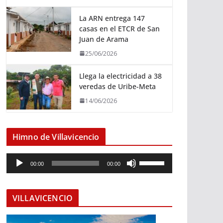
La ARN entrega 147
casas en el ETCR de San
Juan de Arama
25/06/2026
Llega la electricidad a 38
veredas de Uribe-Meta
14/06/2026
Himno de Villavicencio
R
U
00:00
00:00
e
t
p
i
r
l
VILLAVICENCIO
o
i
d
z