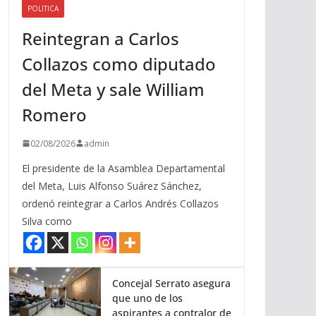
POLITICA
a
Reintegran a Carlos
r
r
Collazos como diputado
i
del Meta y sale William
b
a
Romero
/
a
02/08/2026
admin
b
El presidente de la Asamblea Departamental
a
del Meta, Luis Alfonso Suárez Sánchez,
j
ordenó reintegrar a Carlos Andrés Collazos
o
Silva como
p
a
r
a
Concejal Serrato asegura
que uno de los
a
aspirantes a contralor de
u