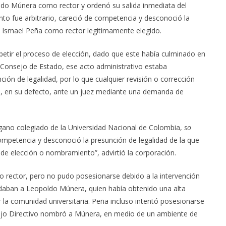
ldo Múnera como rector y ordenó su salida inmediata del
nto fue arbitrario, careció de competencia y desconoció la
sé Ismael Peña como rector legítimamente elegido.
epetir el proceso de elección, dado que este había culminado en
 Consejo de Estado, ese acto administrativo estaba
n de legalidad, por lo que cualquier revisión o corrección
o, en su defecto, ante un juez mediante una demanda de
gano colegiado de la Universidad Nacional de Colombia,
so
competencia y desconoció la presunción de legalidad de la que
s de elección o nombramiento”, advirtió la corporación.
o rector, pero no pudo posesionarse debido a la intervención
aldaban a Leopoldo Múnera, quien había obtenido una alta
r la comunidad universitaria. Peña incluso intentó posesionarse
nsejo Directivo nombró a Múnera, en medio de un ambiente de