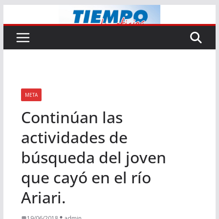
Saltar
al
contenido
META
Continúan las
actividades de
búsqueda del joven
que cayó en el río
Ariari.
19/06/2018
admin