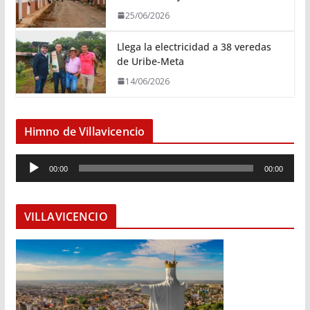
25/06/2026
Llega la electricidad a 38 veredas
de Uribe-Meta
14/06/2026
Himno de Villavicencio
R
00:00
00:00
e
p
r
VILLAVICENCIO
o
d
u
c
t