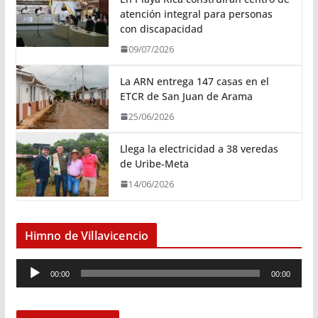
atención integral para personas
con discapacidad
09/07/2026
La ARN entrega 147 casas en el
ETCR de San Juan de Arama
25/06/2026
Llega la electricidad a 38 veredas
de Uribe-Meta
14/06/2026
Himno de Villavicencio
R
00:00
00:00
e
p