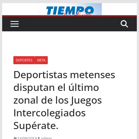
Saltar
al
contenido
DEPORTES
META
Deportistas metenses
disputan el último
zonal de los Juegos
Intercolegiados
Supérate.
24/09/2019
admin