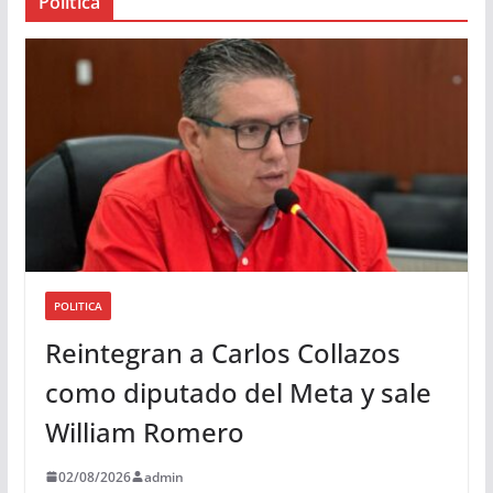
Política
u
d
i
o
POLITICA
Reintegran a Carlos Collazos
como diputado del Meta y sale
William Romero
02/08/2026
admin