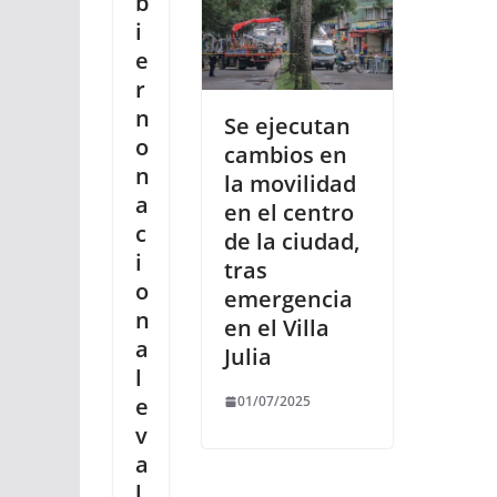
b
i
e
r
n
Se ejecutan
o
cambios en
n
la movilidad
a
en el centro
c
de la ciudad,
i
tras
o
emergencia
n
en el Villa
a
Julia
l
e
01/07/2025
v
a
l