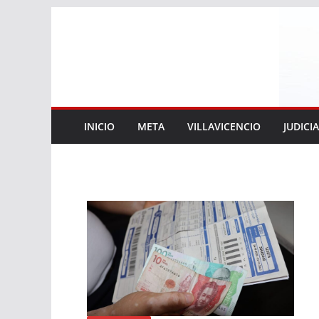
Saltar
al
contenido
INICIO
META
VILLAVICENCIO
JUDICI