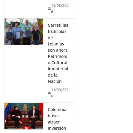
11/03/202
6
Carretillas
frutícolas
de
Lejanías
son ahora
Patrimoni
o Cultural
Inmaterial
de la
Nación
11/03/202
6
Colombia
busca
atraer
inversión