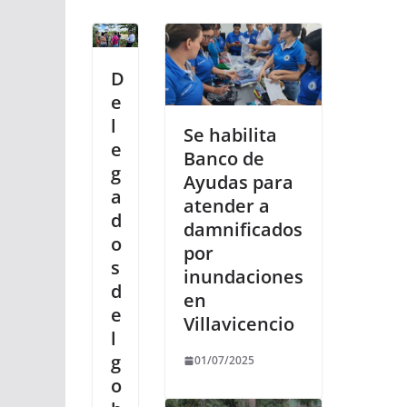
D
e
l
Se habilita
e
Banco de
g
Ayudas para
a
atender a
d
damnificados
o
por
s
inundaciones
d
en
e
Villavicencio
l
g
01/07/2025
o