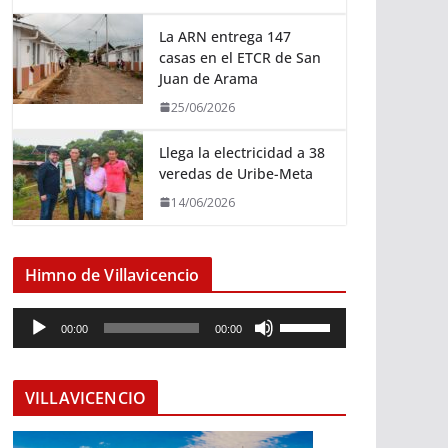
La ARN entrega 147
casas en el ETCR de San
Juan de Arama
25/06/2026
Llega la electricidad a 38
veredas de Uribe-Meta
14/06/2026
Himno de Villavicencio
R
U
00:00
00:00
e
t
p
i
r
l
VILLAVICENCIO
o
i
d
z