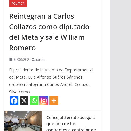
POLITICA
a
Reintegran a Carlos
r
r
Collazos como diputado
i
del Meta y sale William
b
a
Romero
/
a
02/08/2026
admin
b
El presidente de la Asamblea Departamental
a
del Meta, Luis Alfonso Suárez Sánchez,
j
ordenó reintegrar a Carlos Andrés Collazos
o
Silva como
p
a
r
a
Concejal Serrato asegura
que uno de los
a
aspirantes a contralor de
u