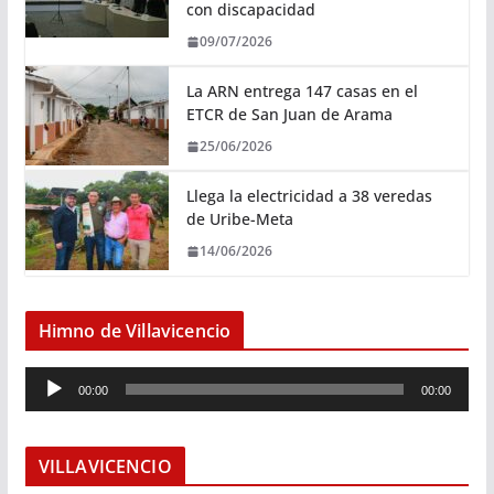
con discapacidad
09/07/2026
La ARN entrega 147 casas en el
ETCR de San Juan de Arama
25/06/2026
Llega la electricidad a 38 veredas
de Uribe-Meta
14/06/2026
Himno de Villavicencio
R
00:00
00:00
e
p
r
VILLAVICENCIO
o