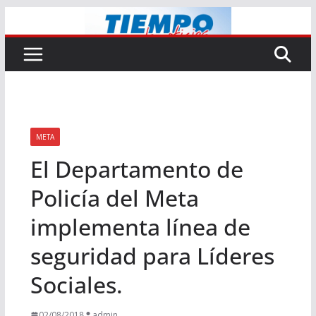
Saltar
al
contenido
META
El Departamento de
Policía del Meta
implementa línea de
seguridad para Líderes
Sociales.
02/08/2018
admin