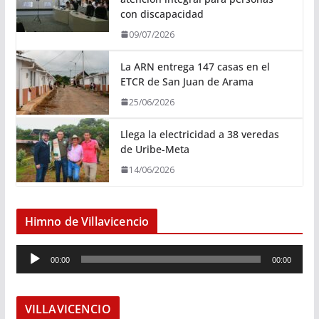
con discapacidad
09/07/2026
La ARN entrega 147 casas en el
ETCR de San Juan de Arama
25/06/2026
Llega la electricidad a 38 veredas
de Uribe-Meta
14/06/2026
Himno de Villavicencio
R
00:00
00:00
e
p
r
VILLAVICENCIO