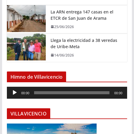
La ARN entrega 147 casas en el
ETCR de San Juan de Arama
25/06/2026
Llega la electricidad a 38 veredas
de Uribe-Meta
14/06/2026
Himno de Villavicencio
R
00:00
00:00
e
p
r
VILLAVICENCIO
o
d