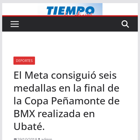
Saltar
al
contenido
DEPORTES
El Meta consiguió seis
medallas en la final de
la Copa Peñamonte de
BMX realizada en
Ubaté.
29/10/2018
admin