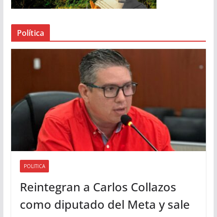
e
a
Política
u
d
i
o
POLITICA
Reintegran a Carlos Collazos
como diputado del Meta y sale