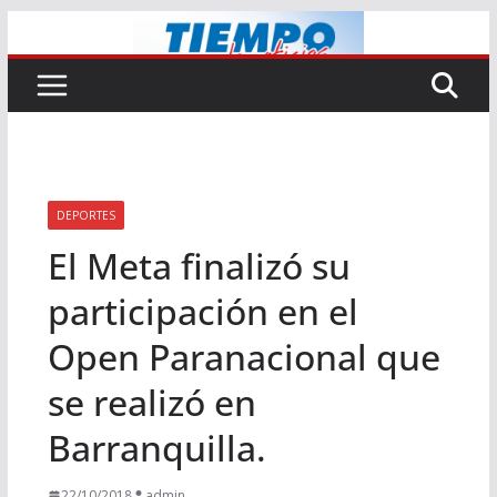
Saltar
al
contenido
DEPORTES
El Meta finalizó su
participación en el
Open Paranacional que
se realizó en
Barranquilla.
22/10/2018
admin