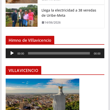
Llega la electricidad a 38 veredas
de Uribe-Meta
14/06/2026
Himno de Villavicencio
R
00:00
00:00
e
p
r
VILLAVICENCIO
o
d
u
c
t
o