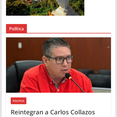
r
d
e
a
Política
u
d
i
o
POLITICA
Reintegran a Carlos Collazos