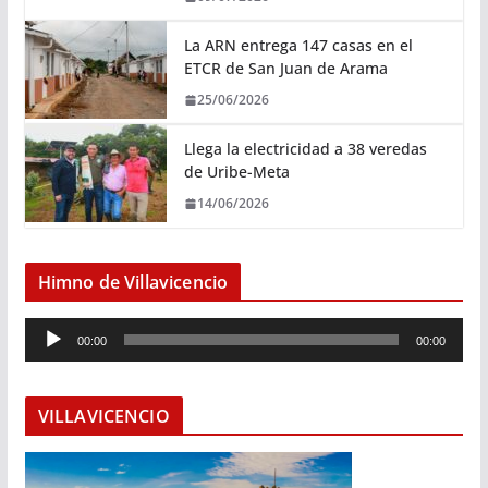
La ARN entrega 147 casas en el
ETCR de San Juan de Arama
25/06/2026
Llega la electricidad a 38 veredas
de Uribe-Meta
14/06/2026
Himno de Villavicencio
R
00:00
00:00
e
p
r
VILLAVICENCIO
o
d