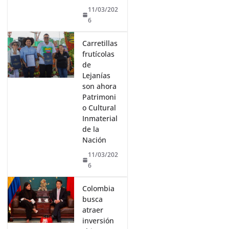
11/03/202
6
Carretillas
frutícolas
de
Lejanías
son ahora
Patrimoni
o Cultural
Inmaterial
de la
Nación
11/03/202
6
Colombia
busca
atraer
inversión