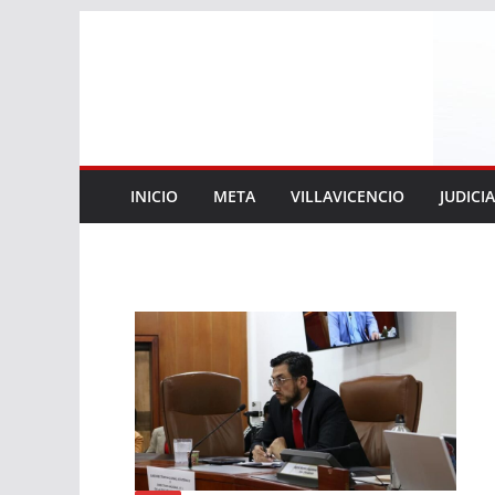
Saltar
al
contenido
INICIO
META
VILLAVICENCIO
JUDICI