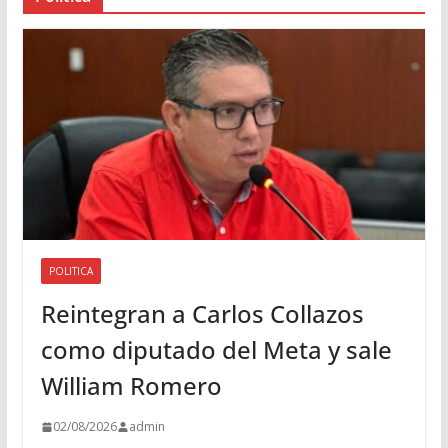
d
i
o
POLITICA
Reintegran a Carlos Collazos
como diputado del Meta y sale
William Romero
02/08/2026
admin