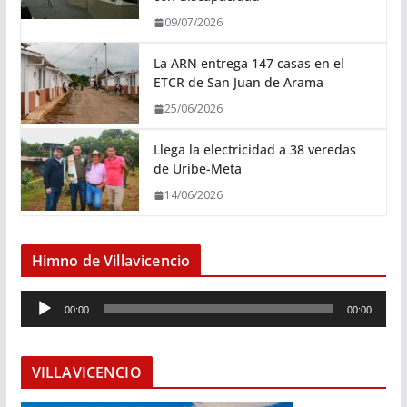
09/07/2026
La ARN entrega 147 casas en el
ETCR de San Juan de Arama
25/06/2026
Llega la electricidad a 38 veredas
de Uribe-Meta
14/06/2026
Himno de Villavicencio
R
00:00
00:00
e
p
r
VILLAVICENCIO
o