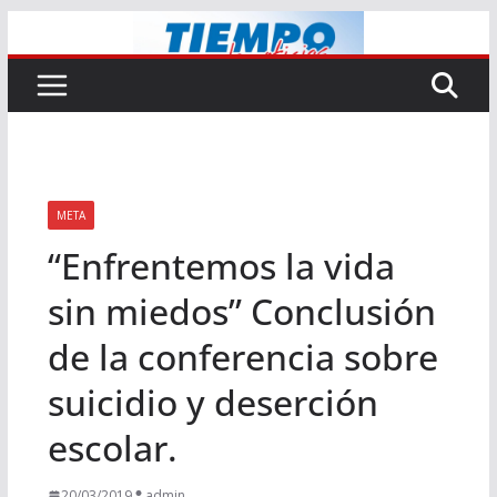
Saltar
al
contenido
META
“Enfrentemos la vida
sin miedos” Conclusión
de la conferencia sobre
suicidio y deserción
escolar.
20/03/2019
admin