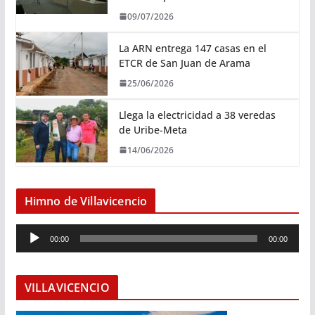
09/07/2026
La ARN entrega 147 casas en el
ETCR de San Juan de Arama
25/06/2026
Llega la electricidad a 38 veredas
de Uribe-Meta
14/06/2026
Himno de Villavicencio
R
00:00
00:00
e
p
r
VILLAVICENCIO
o