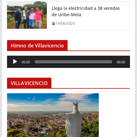
Llega la electricidad a 38 veredas
de Uribe-Meta
14/06/2026
Himno de Villavicencio
R
00:00
00:00
e
p
r
VILLAVICENCIO
o
d
u
c
t
o
r