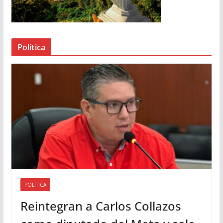
d
e
a
Política
u
d
i
o
POLITICA
Reintegran a Carlos Collazos