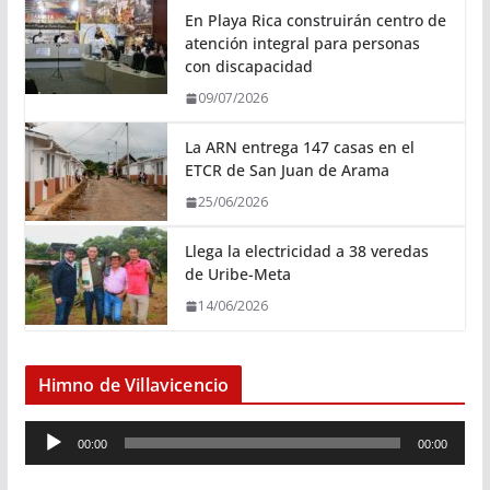
En Playa Rica construirán centro de
atención integral para personas
con discapacidad
09/07/2026
La ARN entrega 147 casas en el
ETCR de San Juan de Arama
25/06/2026
Llega la electricidad a 38 veredas
de Uribe-Meta
14/06/2026
Himno de Villavicencio
R
00:00
00:00
e
p