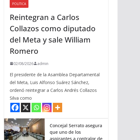
POLITICA
a
Reintegran a Carlos
r
r
Collazos como diputado
i
del Meta y sale William
b
a
Romero
/
a
02/08/2026
admin
b
El presidente de la Asamblea Departamental
a
del Meta, Luis Alfonso Suárez Sánchez,
j
ordenó reintegrar a Carlos Andrés Collazos
o
Silva como
p
a
r
a
Concejal Serrato asegura
que uno de los
a
aspirantes a contralor de
u