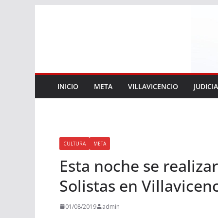
Saltar
al
contenido
INICIO
META
VILLAVICENCIO
JUDICI
CULTURA
META
Esta noche se realiza
Solistas en Villavicenc
01/08/2019
admin