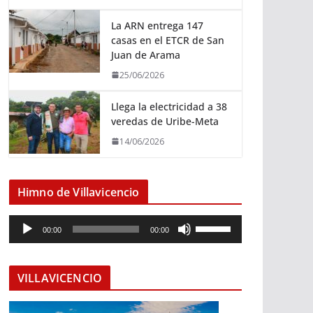
La ARN entrega 147
casas en el ETCR de San
Juan de Arama
25/06/2026
Llega la electricidad a 38
veredas de Uribe-Meta
14/06/2026
Himno de Villavicencio
R
U
00:00
00:00
e
t
p
i
r
l
VILLAVICENCIO
o
i
d
z