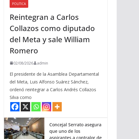
POLITICA
a
Reintegran a Carlos
r
r
Collazos como diputado
i
del Meta y sale William
b
a
Romero
/
a
02/08/2026
admin
b
El presidente de la Asamblea Departamental
a
del Meta, Luis Alfonso Suárez Sánchez,
j
ordenó reintegrar a Carlos Andrés Collazos
o
Silva como
p
a
r
a
Concejal Serrato asegura
que uno de los
a
aspirantes a contralor de
u