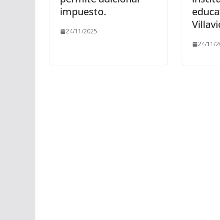
impuesto.
educa
Villav
24/11/2025
24/11/2