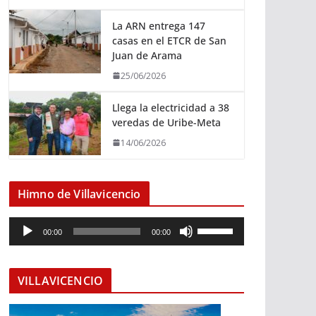
La ARN entrega 147
casas en el ETCR de San
Juan de Arama
25/06/2026
Llega la electricidad a 38
veredas de Uribe-Meta
14/06/2026
Himno de Villavicencio
R
U
00:00
00:00
e
t
p
i
r
l
VILLAVICENCIO
o
i
d
z