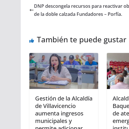
DNP descongela recursos para reactivar o
de la doble calzada Fundadores – Porfía.
También te puede gustar
Gestión de la Alcaldía
Alcal
de Villavicencio
Baque
aumenta ingresos
de at
municipales y
emerg
permite adicionar
instit