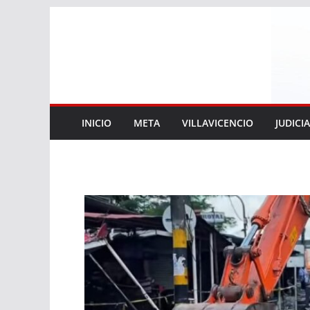
Saltar
al
contenido
INICIO
META
VILLAVICENCIO
JUDICI