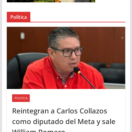
e
a
Política
u
d
i
o
POLITICA
Reintegran a Carlos Collazos
como diputado del Meta y sale
William Romero