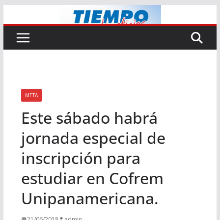
Saltar
al
contenido
META
Este sábado habrá
jornada especial de
inscripción para
estudiar en Cofrem
Unipanamericana.
21/06/2018
admin