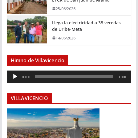
25/06/2026
Llega la electricidad a 38 veredas
de Uribe-Meta
14/06/2026
Himno de Villavicencio
R
00:00
00:00
e
p
r
VILLAVICENCIO
o
d
u
c
t