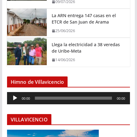
09/07/2026
La ARN entrega 147 casas en el
ETCR de San Juan de Arama
25/06/2026
Llega la electricidad a 38 veredas
de Uribe-Meta
14/06/2026
Himno de Villavicencio
R
00:00
00:00
e
p
r
VILLAVICENCIO
o
d