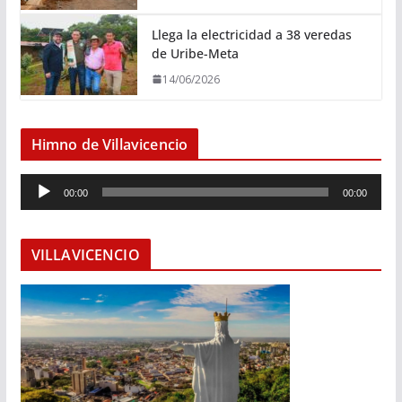
Llega la electricidad a 38 veredas
de Uribe-Meta
14/06/2026
Himno de Villavicencio
R
00:00
00:00
e
p
r
VILLAVICENCIO
o
d
u
c
t
o