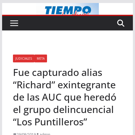
Saltar
al
contenido
JUDICIALES
META
Fue capturado alias
“Richard” exintegrante
de las AUC que heredó
el grupo delincuencial
“Los Puntilleros”
29/08/2019
admin