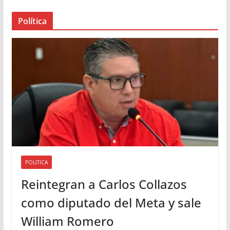
a
Política
u
d
i
o
POLITICA
Reintegran a Carlos Collazos
como diputado del Meta y sale
William Romero