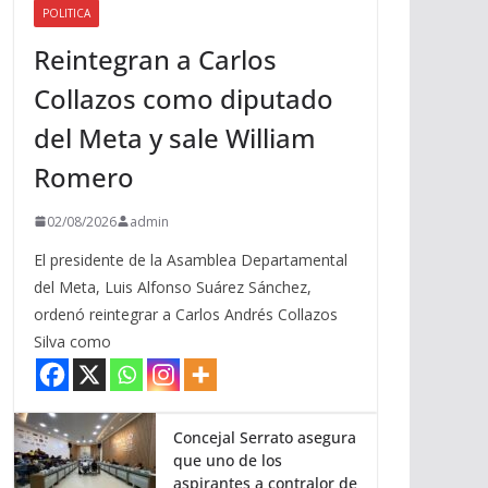
POLITICA
a
Reintegran a Carlos
r
r
Collazos como diputado
i
del Meta y sale William
b
a
Romero
/
a
02/08/2026
admin
b
El presidente de la Asamblea Departamental
a
del Meta, Luis Alfonso Suárez Sánchez,
j
ordenó reintegrar a Carlos Andrés Collazos
o
Silva como
p
a
r
a
Concejal Serrato asegura
que uno de los
a
aspirantes a contralor de
u