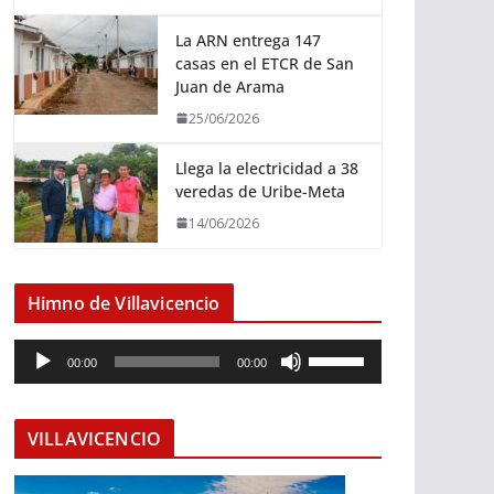
La ARN entrega 147
casas en el ETCR de San
Juan de Arama
25/06/2026
Llega la electricidad a 38
veredas de Uribe-Meta
14/06/2026
Himno de Villavicencio
R
U
00:00
00:00
e
t
p
i
r
l
VILLAVICENCIO
o
i
d
z