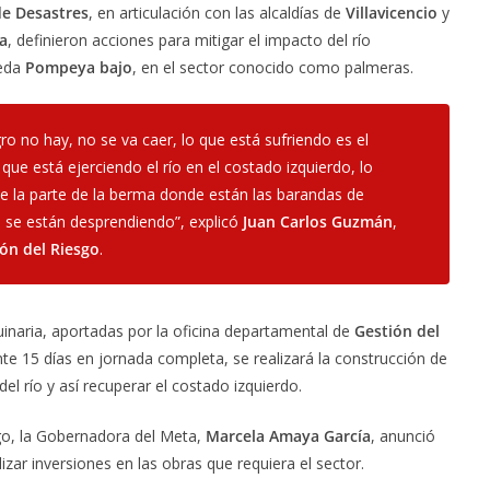
de Desastres
, en articulación con las alcaldías de
Villavicencio
y
a
, definieron acciones para mitigar el impacto del río
reda
Pompeya
bajo
, en el sector conocido como palmeras.
gro no hay, no se va caer, lo que está sufriendo es el
 que está ejerciendo el río en el costado izquierdo, lo
ue la parte de la berma donde están las barandas de
, se están desprendiendo”, explicó
Juan Carlos Guzmán
,
ión del Riesgo
.
inaria, aportadas por la oficina departamental de
Gestión del
nte 15 días en jornada completa, se realizará la construcción de
del río y así recuperar el costado izquierdo.
go, la Gobernadora del Meta,
Marcela Amaya García
, anunció
izar inversiones en las obras que requiera el sector.