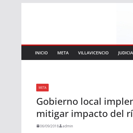
Saltar
al
contenido
INICIO
META
VILLAVICENCIO
JUDICI
META
Gobierno local imple
mitigar impacto del r
06/09/2018
admin