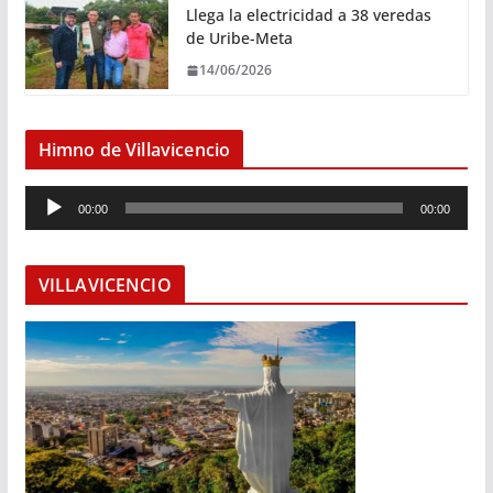
Llega la electricidad a 38 veredas
de Uribe-Meta
14/06/2026
Himno de Villavicencio
R
00:00
00:00
e
p
r
VILLAVICENCIO
o
d
u
c
t
o
r