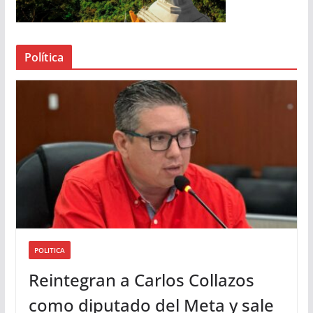
d
e
a
Política
u
d
i
o
POLITICA
Reintegran a Carlos Collazos
como diputado del Meta y sale