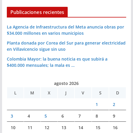
Publicaciones recientes
La Agencia de Infraestructura del Meta anuncia obras por
$34.000 millones en varios municipios
Planta donada por Corea del Sur para generar electricidad
en Villavicencio sigue sin uso
Colombia Mayor: la buena noticia es que subirá a
$400.000 mensuales; la mala es …
agosto 2026
L
M
X
J
V
S
D
1
2
3
4
5
6
7
8
9
10
11
12
13
14
15
16