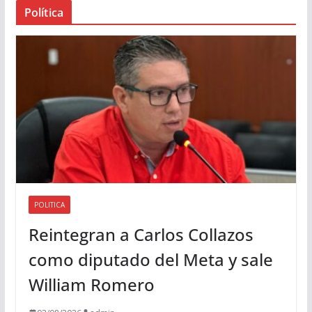
Política
u
d
i
o
POLITICA
Reintegran a Carlos Collazos
como diputado del Meta y sale
William Romero