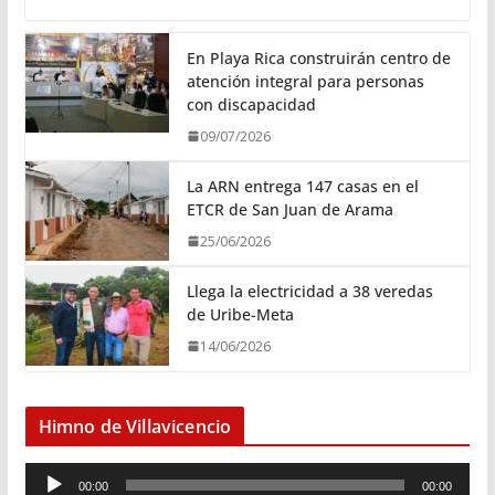
En Playa Rica construirán centro de
atención integral para personas
con discapacidad
09/07/2026
La ARN entrega 147 casas en el
ETCR de San Juan de Arama
25/06/2026
Llega la electricidad a 38 veredas
de Uribe-Meta
14/06/2026
Himno de Villavicencio
R
00:00
00:00