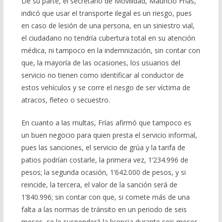
De su parte, el secretario de Movilidad, Mauricio Frías,
indicó que usar el transporte ilegal es un riesgo, pues
en caso de lesión de una persona, en un siniestro vial,
el ciudadano no tendría cubertura total en su atención
médica, ni tampoco en la indemnización, sin contar con
que, la mayoría de las ocasiones, los usuarios del
servicio no tienen como identificar al conductor de
estos vehículos y se corre el riesgo de ser víctima de
atracos, fleteo o secuestro.
En cuanto a las multas, Frías afirmó que tampoco es
un buen negocio para quien presta el servicio informal,
pues las sanciones, el servicio de grúa y la tarifa de
patios podrían costarle, la primera vez, 1’234.996 de
pesos; la segunda ocasión, 1’642.000 de pesos, y si
reincide, la tercera, el valor de la sanción será de
1’840.996; sin contar con que, si comete más de una
falta a las normas de tránsito en un periodo de seis
meses, se le suspenderá la licencia durante seis meses.