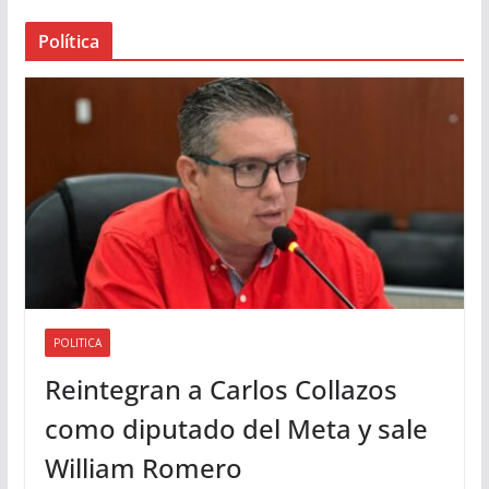
a
Política
u
d
i
o
POLITICA
Reintegran a Carlos Collazos
como diputado del Meta y sale
William Romero