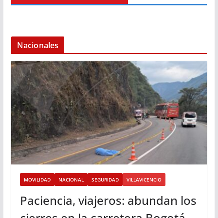
Nacionales
MOVILIDAD
NACIONAL
SEGURIDAD
VILLAVICENCIO
Paciencia, viajeros: abundan los
cierres en la carretera Bogotá-