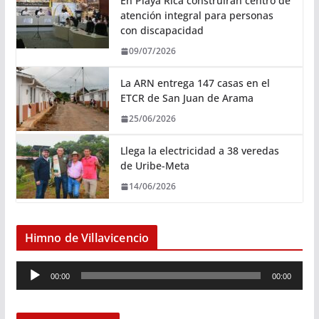
En Playa Rica construirán centro de
atención integral para personas
con discapacidad
09/07/2026
La ARN entrega 147 casas en el
ETCR de San Juan de Arama
25/06/2026
Llega la electricidad a 38 veredas
de Uribe-Meta
14/06/2026
Himno de Villavicencio
R
00:00
00:00
e
p