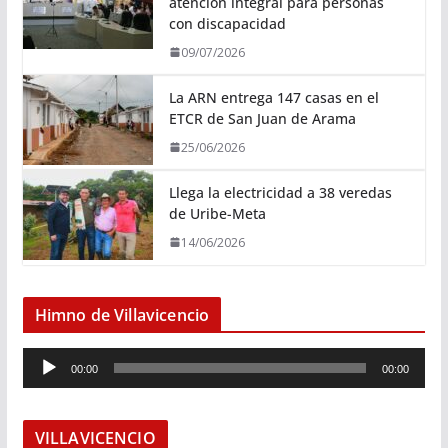
atención integral para personas
con discapacidad
09/07/2026
La ARN entrega 147 casas en el
ETCR de San Juan de Arama
25/06/2026
Llega la electricidad a 38 veredas
de Uribe-Meta
14/06/2026
Himno de Villavicencio
R
00:00
00:00
e
p
r
VILLAVICENCIO