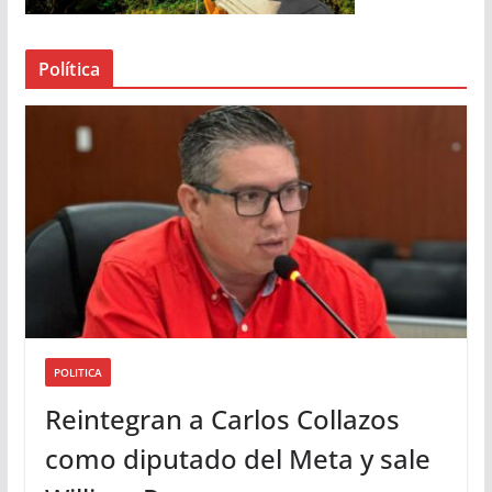
e
a
Política
u
d
i
o
POLITICA
Reintegran a Carlos Collazos
como diputado del Meta y sale