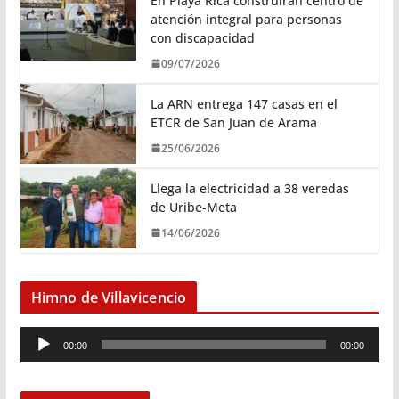
En Playa Rica construirán centro de
atención integral para personas
con discapacidad
09/07/2026
La ARN entrega 147 casas en el
ETCR de San Juan de Arama
25/06/2026
Llega la electricidad a 38 veredas
de Uribe-Meta
14/06/2026
Himno de Villavicencio
R
00:00
00:00
e
p