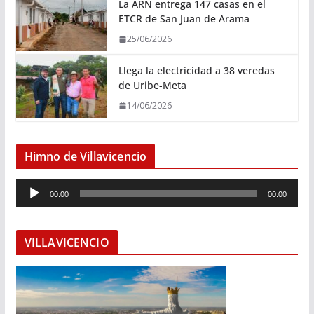
La ARN entrega 147 casas en el
ETCR de San Juan de Arama
25/06/2026
Llega la electricidad a 38 veredas
de Uribe-Meta
14/06/2026
Himno de Villavicencio
R
00:00
00:00
e
p
r
VILLAVICENCIO
o
d
u
c