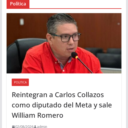
Política
u
d
i
o
POLITICA
Reintegran a Carlos Collazos
como diputado del Meta y sale
William Romero
02/08/2026
admin