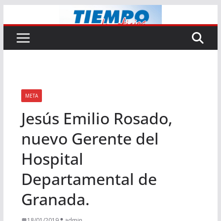
Saltar
al
contenido
META
Jesús Emilio Rosado,
nuevo Gerente del
Hospital
Departamental de
Granada.
18/01/2019
admin