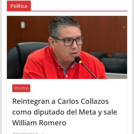
Política
u
d
i
o
POLITICA
Reintegran a Carlos Collazos
como diputado del Meta y sale
William Romero