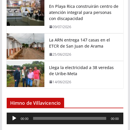
En Playa Rica construirán centro de
atención integral para personas
con discapacidad
09/07/2026
La ARN entrega 147 casas en el
ETCR de San Juan de Arama
25/06/2026
Llega la electricidad a 38 veredas
de Uribe-Meta
14/06/2026
Himno de Villavicencio
R
00:00
00:00
e