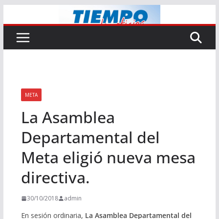
Saltar
al
contenido
META
La Asamblea
Departamental del
Meta eligió nueva mesa
directiva.
30/10/2018
admin
En sesión ordinaria,
La Asamblea Departamental del