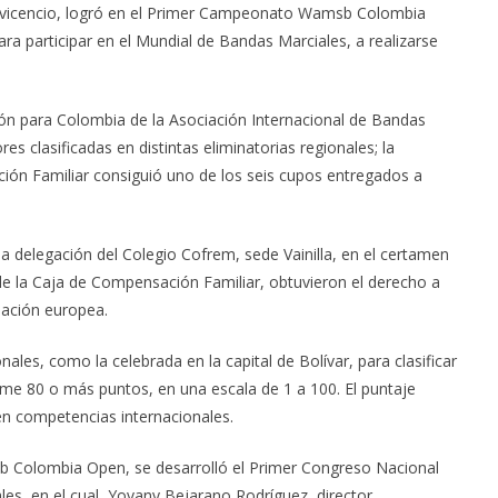
lavicencio, logró en el Primer Campeonato Wamsb Colombia
ra participar en el Mundial de Bandas Marciales, a realizarse
ción para Colombia de la Asociación Internacional de Bandas
s clasificadas en distintas eliminatorias regionales; la
ción Familiar consiguió uno de los seis cupos entregados a
la delegación del Colegio Cofrem, sede Vainilla, en el certamen
de la Caja de Compensación Familiar, obtuvieron el derecho a
 nación europea.
nales, como la celebrada en la capital de Bolívar, para clasificar
me 80 o más puntos, en una escala de 1 a 100. El puntaje
 en competencias internacionales.
Colombia Open, se desarrolló el Primer Congreso Nacional
es, en el cual, Yovany Bejarano Rodríguez, director