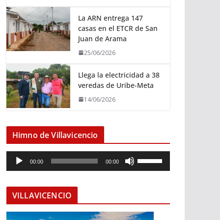
La ARN entrega 147
casas en el ETCR de San
Juan de Arama
25/06/2026
Llega la electricidad a 38
veredas de Uribe-Meta
14/06/2026
Himno de Villavicencio
R
U
00:00
00:00
e
t
p
i
r
l
VILLAVICENCIO
o
i
d
z