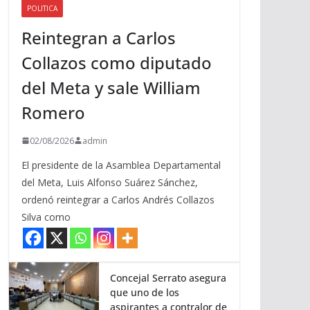
POLITICA
a
Reintegran a Carlos
r
r
Collazos como diputado
i
del Meta y sale William
b
a
Romero
/
a
02/08/2026
admin
b
El presidente de la Asamblea Departamental
a
del Meta, Luis Alfonso Suárez Sánchez,
j
ordenó reintegrar a Carlos Andrés Collazos
o
Silva como
p
a
r
a
Concejal Serrato asegura
que uno de los
a
aspirantes a contralor de
u