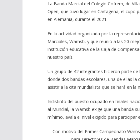
La Banda Marcial del Colegio Cofrem, de Vil
Open, que tuvo lugar en Cartagena, el cupo pa
en Alemania, durante el 2021.
En la actividad organizada por la representa
Marciales, Wamsb, y que reunió a las 20 mejore
institución educativa de la Caja de Compensa
nuestro país.
Un grupo de 42 integrantes hicieron parte de 
donde dos bandas escolares, una de ellas la 
asistir a la cita mundialista que se hará en la
Indistinto del puesto ocupado en finales nacio
al Mundial, la Wamsb exige que una banda su
mínimo, avala el nivel exigido para participar
Con motivo del Primer Campeonato Wamsb 
para Directores de Bandas Marcial