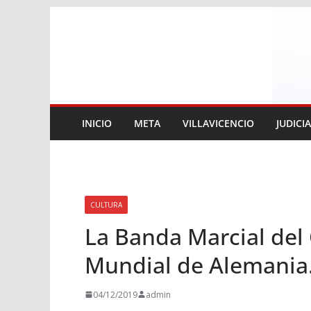
Saltar
al
contenido
INICIO
META
VILLAVICENCIO
JUDICI
CULTURA
La Banda Marcial del 
Mundial de Alemania
04/12/2019
admin