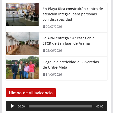
En Playa Rica construirán centro de
atención integral para personas
con discapacidad
09/07/2026
La ARN entrega 147 casas en el
ETCR de San Juan de Arama
25/06/2026
Llega la electricidad a 38 veredas
de Uribe-Meta
14/06/2026
Himno de Villavicencio
R
00:00
00:00
e