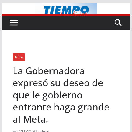
Saltar
al
contenido
META
La Gobernadora
expresó su deseo de
que le gobierno
entrante haga grande
al Meta.
14/11/2019
admin