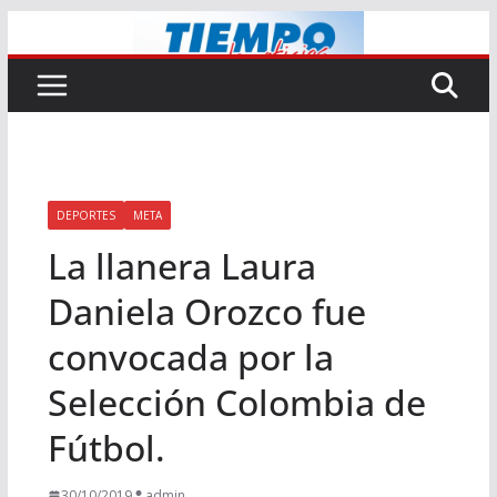
Saltar
al
contenido
DEPORTES
META
La llanera Laura
Daniela Orozco fue
convocada por la
Selección Colombia de
Fútbol.
30/10/2019
admin