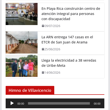
En Playa Rica construirán centro de
atención integral para personas
con discapacidad
09/07/2026
La ARN entrega 147 casas en el
ETCR de San Juan de Arama
25/06/2026
Llega la electricidad a 38 veredas
de Uribe-Meta
14/06/2026
Himno de Villavicencio
R
00:00
00:00
e