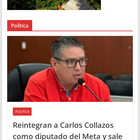
d
e
a
Política
u
d
i
o
POLITICA
Reintegran a Carlos Collazos
como diputado del Meta y sale