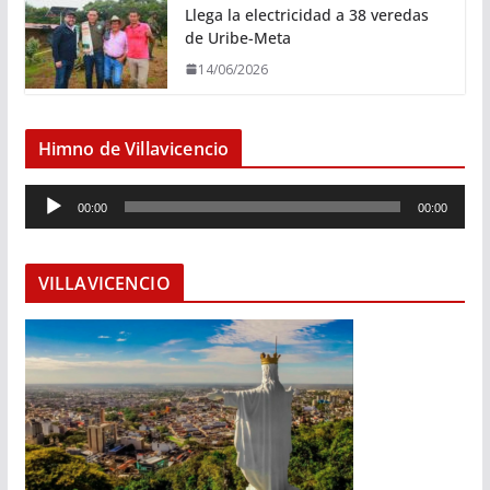
Llega la electricidad a 38 veredas
de Uribe-Meta
14/06/2026
Himno de Villavicencio
R
00:00
00:00
e
p
r
VILLAVICENCIO
o
d
u
c
t
o
r