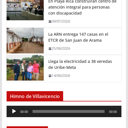
En Playa Rica construirán centro de
atención integral para personas
con discapacidad
09/07/2026
La ARN entrega 147 casas en el
ETCR de San Juan de Arama
25/06/2026
Llega la electricidad a 38 veredas
de Uribe-Meta
14/06/2026
Himno de Villavicencio
R
00:00
00:00
e
p