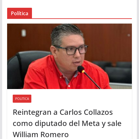
a
Política
u
d
i
o
POLITICA
Reintegran a Carlos Collazos
como diputado del Meta y sale
William Romero