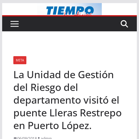
Saltar
al
contenido
META
La Unidad de Gestión
del Riesgo del
departamento visitó el
puente Lleras Restrepo
en Puerto López.
06/09/2018
admin