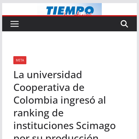
Saltar
al
contenido
META
La universidad
Cooperativa de
Colombia ingresó al
ranking de
instituciones Scimago
por su producción