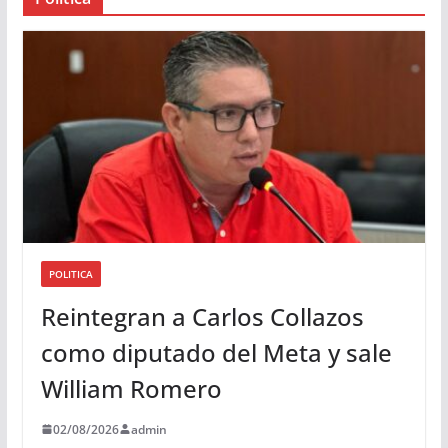
d
i
o
POLITICA
Reintegran a Carlos Collazos
como diputado del Meta y sale
William Romero
02/08/2026
admin