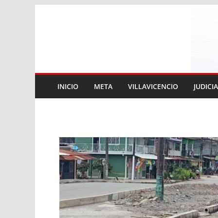
Saltar
al
contenido
INICIO
META
VILLAVICENCIO
JUDICI