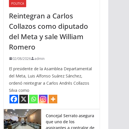
POLITICA
a
Reintegran a Carlos
r
r
Collazos como diputado
i
del Meta y sale William
b
a
Romero
/
a
02/08/2026
admin
b
El presidente de la Asamblea Departamental
a
del Meta, Luis Alfonso Suárez Sánchez,
j
ordenó reintegrar a Carlos Andrés Collazos
o
Silva como
p
a
r
a
Concejal Serrato asegura
que uno de los
a
aspirantes a contralor de
u