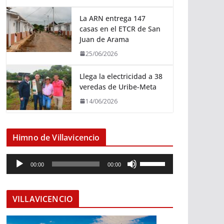
La ARN entrega 147
casas en el ETCR de San
Juan de Arama
25/06/2026
Llega la electricidad a 38
veredas de Uribe-Meta
14/06/2026
Himno de Villavicencio
R
U
00:00
00:00
e
t
p
i
r
l
VILLAVICENCIO
o
i
d
z