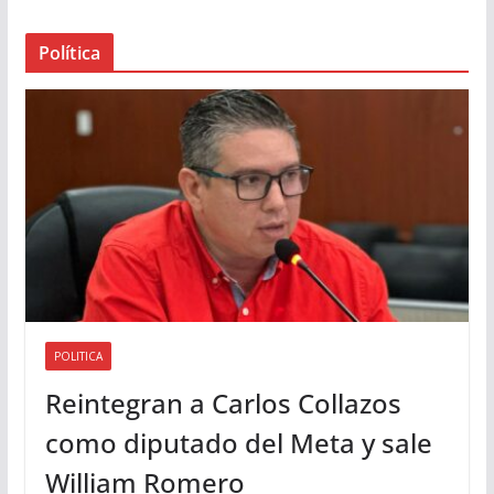
a
Política
u
d
i
o
POLITICA
Reintegran a Carlos Collazos
como diputado del Meta y sale
William Romero