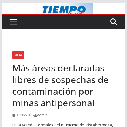
Saltar
al
contenido
META
Más áreas declaradas
libres de sospechas de
contaminación por
minas antipersonal
05/06/2018
admin
En la vereda
Termales
del municipio de
Vistahermosa
,