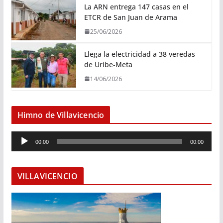
La ARN entrega 147 casas en el
ETCR de San Juan de Arama
25/06/2026
Llega la electricidad a 38 veredas
de Uribe-Meta
14/06/2026
Himno de Villavicencio
R
00:00
00:00
e
p
r
VILLAVICENCIO
o
d
u